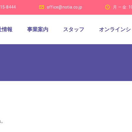
915-8444
office@notia.co.jp
月 — 金: 1
社情報
事業案内
スタッフ
オンラインシ
ね。