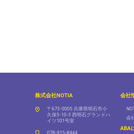
株式会社NOTIA
会社
〒673-0005 兵庫県明石市小
NO
久保5-10-3 西明石グランドハ
会
イツ101号室
ABA
078-915-8444