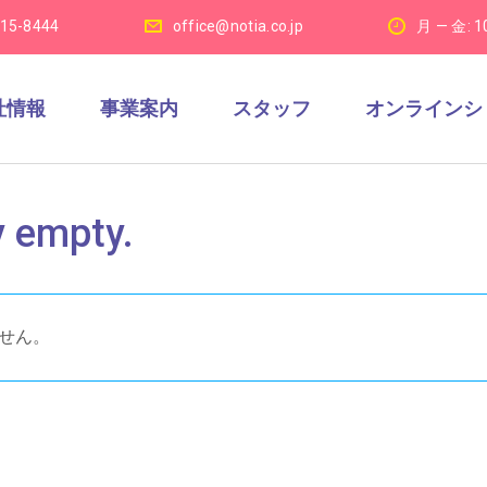
915-8444
office@notia.co.jp
月 — 金: 1
社情報
事業案内
スタッフ
オンラインシ
y empty.
せん。