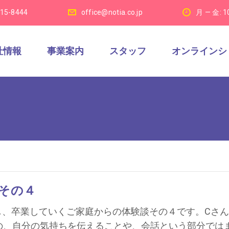
915-8444
office@notia.co.jp
月 — 金: 1
社情報
事業案内
スタッフ
オンラインシ
その４
了し、卒業していくご家庭からの体験談その４です。Cさん
の、自分の気持ちを伝えることや、会話という部分では