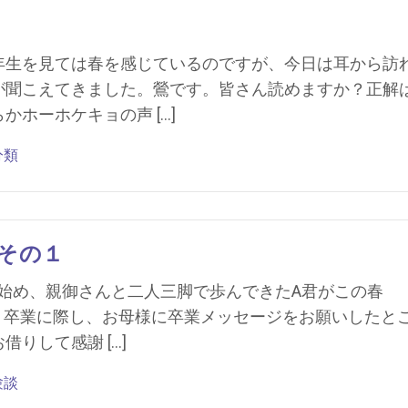
年生を見ては春を感じているのですが、今日は耳から訪
が聞こえてきました。鶯です。皆さん読めますか？正解
ホーホケキョの声 […]
分類
その１
通い始め、親御さんと二人三脚で歩んできたA君がこの春
た。卒業に際し、お母様に卒業メッセージをお願いしたと
りして感謝 […]
験談