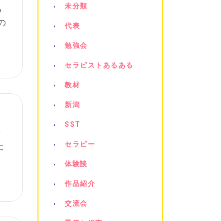
未分類
ら
の
代表
勉強会
セラピストあるある
教材
新潟
SST
の
セラピー
た
体験談
作品紹介
交流会