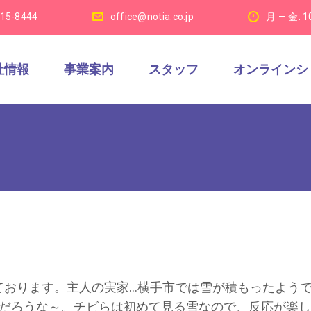
915-8444
office@notia.co.jp
月 — 金: 1
社情報
事業案内
スタッフ
オンラインシ
ております。主人の実家…横手市では雪が積もったよう
んだろうな～。チビらは初めて見る雪なので、反応が楽し