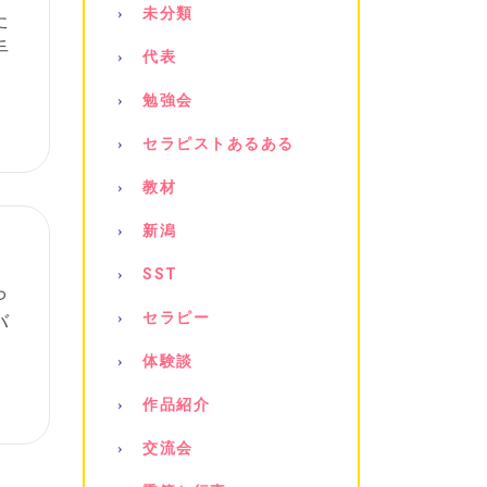
未分類
た
手
代表
勉強会
セラピストあるある
教材
新潟
SST
ら
セラピー
バ
体験談
作品紹介
交流会