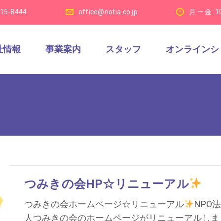
915-8444
office@notia.co.jp
月 — 金: 1
社情報
事業案内
スタッフ
オンラインシ
つみきの会HP☆リニューアル
つみきの会ホームページ☆リニューアル
NPO法
人つみきの会のホームページがリニューアルしま