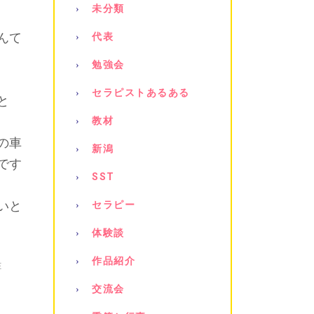
未分類
んて
代表
勉強会
セラピストあるある
と
教材
の車
新潟
です
SST
いと
セラピー
体験談
作品紹介
E
交流会