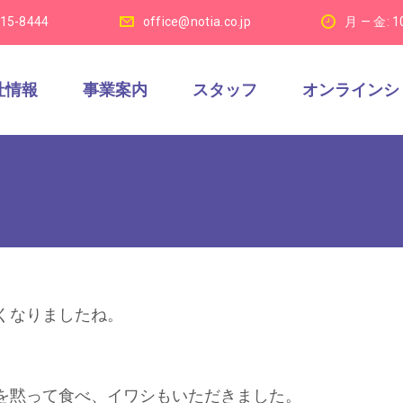
915-8444
office@notia.co.jp
月 — 金: 1
社情報
事業案内
スタッフ
オンラインシ
くなりましたね。
を黙って食べ、イワシもいただきました。