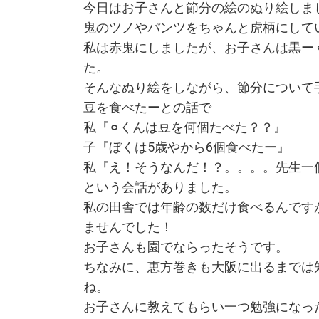
今日はお子さんと節分の絵のぬり絵しま
鬼のツノやパンツをちゃんと虎柄にして
私は赤鬼にしましたが、お子さんは黒ー
た。
そんなぬり絵をしながら、節分について
豆を食べたーとの話で
私『⚪︎くんは豆を何個たべた？？』
子『ぼくは5歳やから6個食べたー』
私『え！そうなんだ！？。。。。先生一
という会話がありました。
私の田舎では年齢の数だけ食べるんです
ませんでした！
お子さんも園でならったそうです。
ちなみに、恵方巻きも大阪に出るまでは
ね。
お子さんに教えてもらい一つ勉強になった