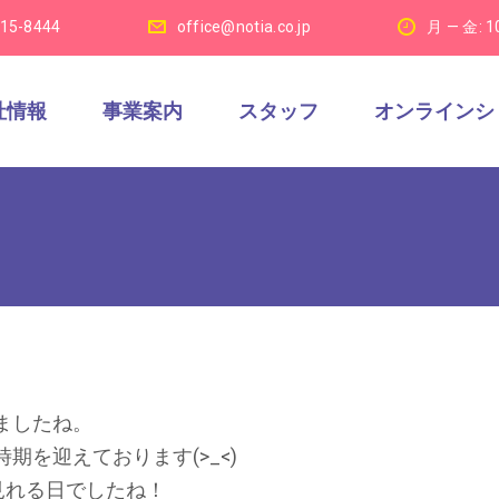
915-8444
office@notia.co.jp
月 — 金: 1
社情報
事業案内
スタッフ
オンラインシ
ましたね。
を迎えております(>_<)
見れる日でしたね！