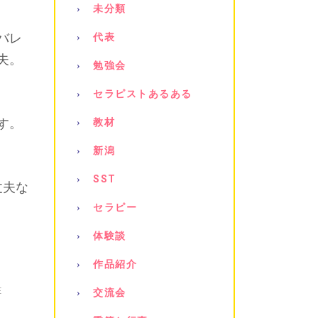
未分類
バレ
代表
夫。
勉強会
セラピストあるある
す。
教材
新潟
SST
丈夫な
セラピー
体験談
作品紹介
E
交流会