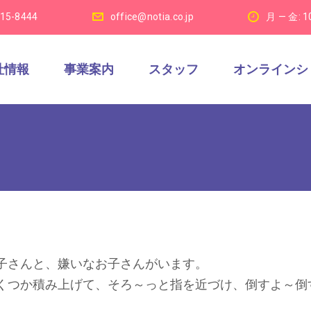
915-8444
office@notia.co.jp
月 — 金: 1
社情報
事業案内
スタッフ
オンラインシ
子さんと、嫌いなお子さんがいます。
くつか積み上げて、そろ～っと指を近づけ、倒すよ～倒