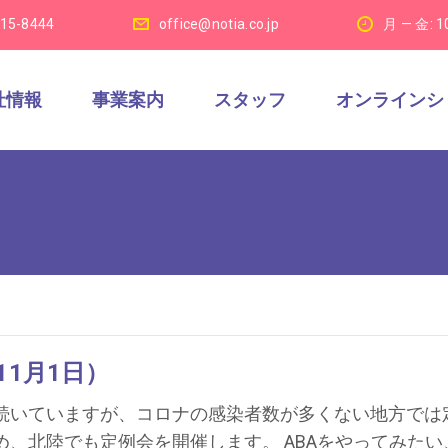
915-8444
office@notia.co.jp
月 — 金: 1
社情報
事業案内
スタッフ
オンラインシ
1月1日）
が続いていますが、コロナの感染者数が多くない地方では
め、北陸でも定例会を開催します。 ABAをやってみたい