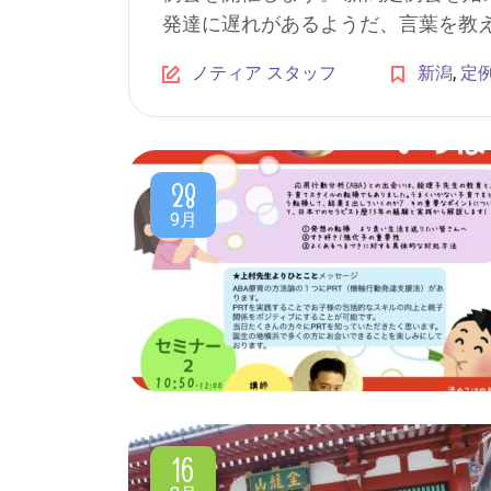
発達に遅れがあるようだ、言葉を教える
,
ノティア スタッフ
新潟
定
28
9月
16