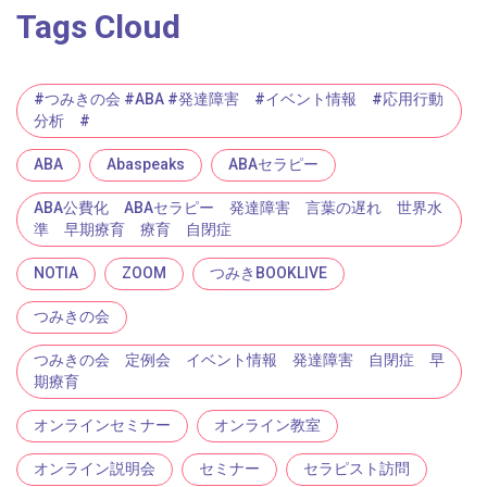
Tags Cloud
#つみきの会 #ABA #発達障害 #イベント情報 #応用行動
分析 #
ABA
Abaspeaks
ABAセラピー
ABA公費化 ABAセラピー 発達障害 言葉の遅れ 世界水
準 早期療育 療育 自閉症
NOTIA
ZOOM
つみきBOOKLIVE
つみきの会
つみきの会 定例会 イベント情報 発達障害 自閉症 早
期療育
オンラインセミナー
オンライン教室
オンライン説明会
セミナー
セラピスト訪問