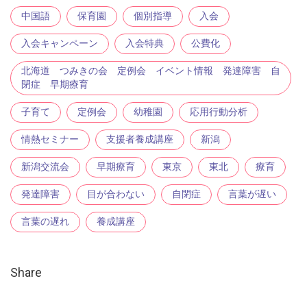
中国語
保育園
個別指導
入会
入会キャンペーン
入会特典
公費化
北海道 つみきの会 定例会 イベント情報 発達障害 自
閉症 早期療育
子育て
定例会
幼稚園
応用行動分析
情熱セミナー
支援者養成講座
新潟
新潟交流会
早期療育
東京
東北
療育
発達障害
目が合わない
自閉症
言葉が遅い
言葉の遅れ
養成講座
Share