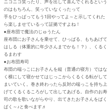
ニコニコ笑ったり、声を出して喜んでくれるという
のはもちろん、笑っていなくったって
手をひっぱってもう1回やってよ～と示してくれた
ら楽しませているって証拠ですよね！
●座布団で魔法のじゅうたん
座布団にお子さんを乗せて、ひっぱる、もちあげて
はしる（体重的に年少さんまでかも！？）、くるく
るまわす
●お布団寿司
布団の端っこにお子さんを縦（普通の寝方）ではな
く横にして寝かせてはじっこからくるくる転がして
まいていく。巻き終わったら反対の端っこを持ち上
げてくるくるころがして出してあげる。自作のお寿
司の歌を歌いながらやり、出てきたお子さんをぱく
ぱく～♪と食べます♬