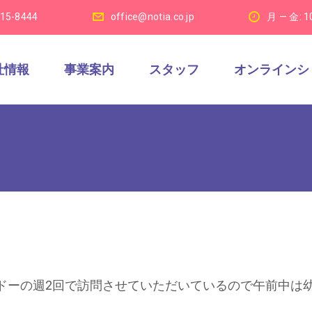
915-8444
office@notia.co.jp
月 — 金: 1
社情報
事業案内
スタッフ
オンラインシ
ドーの週2回で訪問させていただいているので午前中は