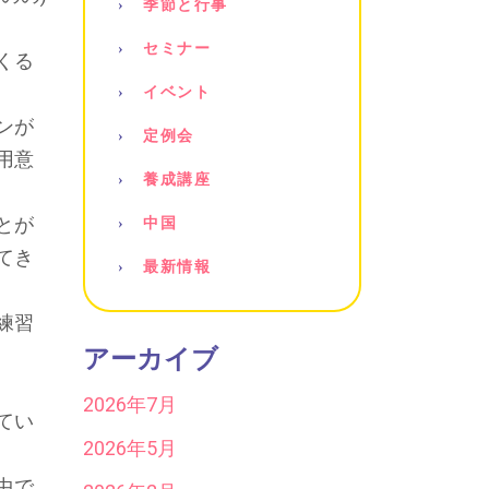
季節と行事
セミナー
くる
イベント
ンが
定例会
用意
養成講座
とが
中国
てき
最新情報
練習
アーカイブ
2026年7月
てい
2026年5月
中で