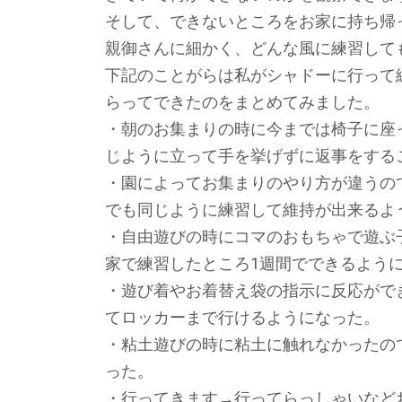
そして、できないところをお家に持ち帰
親御さんに細かく、どんな風に練習して
下記のことがらは私がシャドーに行って
らってできたのをまとめてみました。
・朝のお集まりの時に今までは椅子に座
じように立って手を挙げずに返事をする
・園によってお集まりのやり方が違うの
でも同じように練習して維持が出来るよ
・自由遊びの時にコマのおもちゃで遊ぶ
家で練習したところ1週間でできるよう
・遊び着やお着替え袋の指示に反応がで
てロッカーまで行けるようになった。
・粘土遊びの時に粘土に触れなかったの
った。
・行ってきます→行ってらっしゃいなど