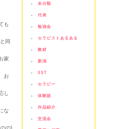
未分類
代表
ても
勉強会
セラピストあるある
なと同
教材
お家
新潟
SST
、お
セラピー
応し
体験談
作品紹介
にな
交流会
のの)