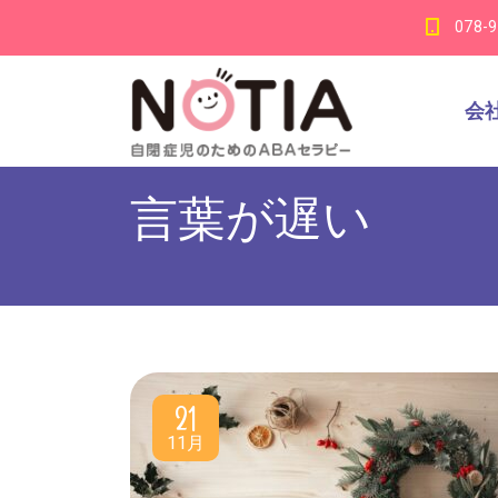
078-
会
言葉が遅い
21
11月