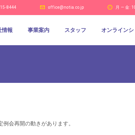
915-8444
office@notia.co.jp
月 — 金: 1
社情報
事業案内
スタッフ
オンラインシ
定例会再開の動きがあります。