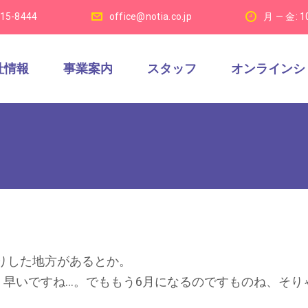
915-8444
office@notia.co.jp
月 — 金: 1
社情報
事業案内
スタッフ
オンラインシ
りした地方があるとか。
。早いですね…。でももう6月になるのですものね、そり