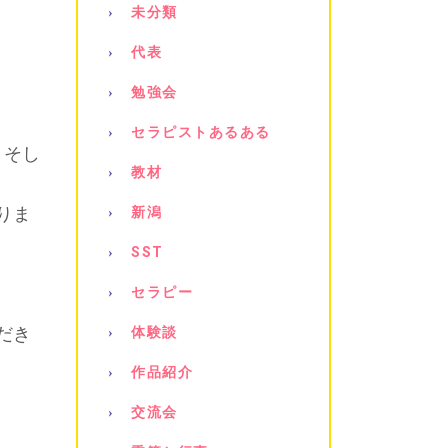
未分類
代表
勉強会
セラピストあるある
、そし
教材
りま
新潟
SST
セラピー
だき
体験談
作品紹介
交流会