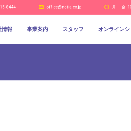
915-8444
office@notia.co.jp
月 — 金: 1
社情報
事業案内
スタッフ
オンラインシ