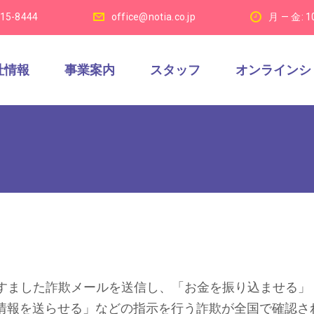
915-8444
office@notia.co.jp
月 — 金: 1
社情報
事業案内
スタッフ
オンラインシ
すました詐欺メールを送信し、「お金を振り込ませる」
密情報を送らせる」などの指示を行う詐欺が全国で確認さ